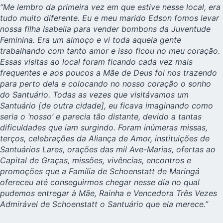
“Me lembro da primeira vez em que estive nesse local, era
tudo muito diferente. Eu e meu marido Edson fomos levar
nossa filha Isabella para vender bombons da Juventude
Feminina. Era um almoço e vi toda aquela gente
trabalhando com tanto amor e isso ficou no meu coração.
Essas visitas ao local foram ficando cada vez mais
frequentes e aos poucos a Mãe de Deus foi nos trazendo
para perto dela e colocando no nosso coração o sonho
do Santuário. Todas as vezes que visitávamos um
Santuário [de outra cidade], eu ficava imaginando como
seria o ‘nosso’ e parecia tão distante, devido a tantas
dificuldades que iam surgindo. Foram inúmeras missas,
terços, celebrações da Aliança de Amor, instituições de
Santuários Lares, orações das mil Ave-Marias, ofertas ao
Capital de Graças, missões, vivências, encontros e
promoções que a Família de Schoenstatt de Maringá
ofereceu até conseguirmos chegar nesse dia no qual
pudemos entregar à Mãe, Rainha e Vencedora Três Vezes
Admirável de Schoenstatt o Santuário que ela merece.”