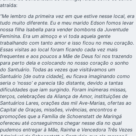
atraída:
“Me lembro da primeira vez em que estive nesse local, era
tudo muito diferente. Eu e meu marido Edson fomos levar
nossa filha Isabella para vender bombons da Juventude
Feminina. Era um almoço e vi toda aquela gente
trabalhando com tanto amor e isso ficou no meu coração.
Essas visitas ao local foram ficando cada vez mais
frequentes e aos poucos a Mãe de Deus foi nos trazendo
para perto dela e colocando no nosso coração o sonho
do Santuário. Todas as vezes que visitávamos um
Santuário [de outra cidade], eu ficava imaginando como
seria o ‘nosso’ e parecia tão distante, devido a tantas
dificuldades que iam surgindo. Foram inúmeras missas,
terços, celebrações da Aliança de Amor, instituições de
Santuários Lares, orações das mil Ave-Marias, ofertas ao
Capital de Graças, missões, vivências, encontros e
promoções que a Família de Schoenstatt de Maringá
ofereceu até conseguirmos chegar nesse dia no qual
pudemos entregar à Mãe, Rainha e Vencedora Três Vezes