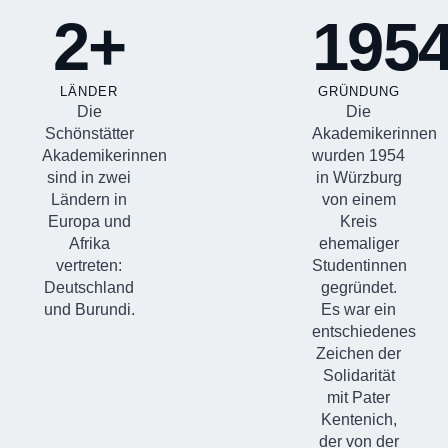
2+
195
LÄNDER
GRÜNDUNG
Die
Die
Schönstätter
Akademikerinnen
Akademikerinnen
wurden 1954
sind in zwei
in Würzburg
Ländern in
von einem
Europa und
Kreis
Afrika
ehemaliger
vertreten:
Studentinnen
Deutschland
gegründet.
und Burundi.
Es war ein
entschiedenes
Zeichen der
Solidarität
mit Pater
Kentenich,
der von der