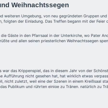
 und Weihnachtssegen
und weiteren Umgebung, von neu gegründeten Gruppen und 
 folgten der Einladung. Das Treffen begann mit der Feier d
ie Gäste in den Pfarrsaal in der Unterkirche, wo Pater And
üßte und allen seinen priesterlichen Weihnachtssegen spen
 war das Krippenspiel, das in diesem Jahr von der Schönst
e Aufführung nicht gesehen hat, hat wirklich etwas verpass
ll, nicht zuletzt, weil eine der Szenen in einem Kreißsaal sta
das Publikum und rührten einige zu Tränen, natürlich zu Tr
 jungen Leuten, die große Kreativität und außerordentliche
rägten Sinn für Humor bewiesen haben.
eihnachtslieder und der Weihna