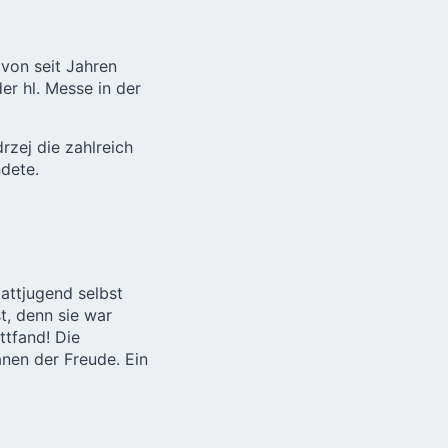
von seit Jahren
er hl. Messe in der
rzej die zahlreich
dete.
attjugend selbst
t, denn sie war
ttfand! Die
änen der Freude. Ein
s schauspielerisches
chtsmann