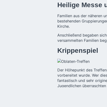
Heilige Messe
Familien aus der näheren 
bestehenden Gruppierungen,
Kirche.
Anschließend begaben sich d
versammelten Familien begr
Krippenspiel
Der Höhepunkt des Treffens
vorbereitet wurde. Wer dies
fantastisch und sehr origine
Jugendlichen überraschten 
großer Applaus gebührt den
Talent sowie einen ausgep
Süßigkeiten, W