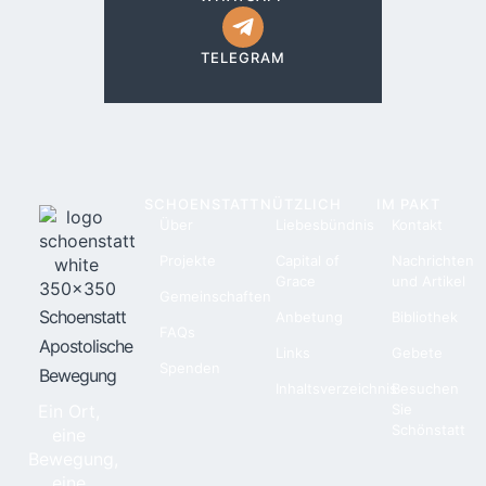
TELEGRAM
SCHOENSTATT
NÜTZLICH
IM PAKT
Über
Liebesbündnis
Kontakt
Projekte
Capital of
Nachrichten
Grace
und Artikel
Gemeinschaften
Schoenstatt
Anbetung
Bibliothek
FAQs
Apostolische
Links
Gebete
Spenden
Bewegung
Inhaltsverzeichnis
Besuchen
Ein Ort,
Sie
Schönstatt
eine
Bewegung,
eine