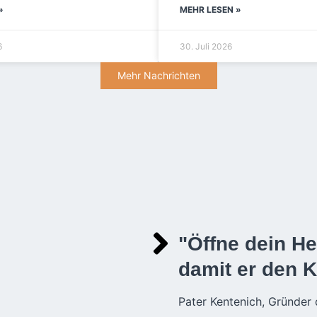
»
MEHR LESEN »
6
30. Juli 2026
Mehr Nachrichten
"Öffne dein He
damit er den 
Pater Kentenich, Gründer