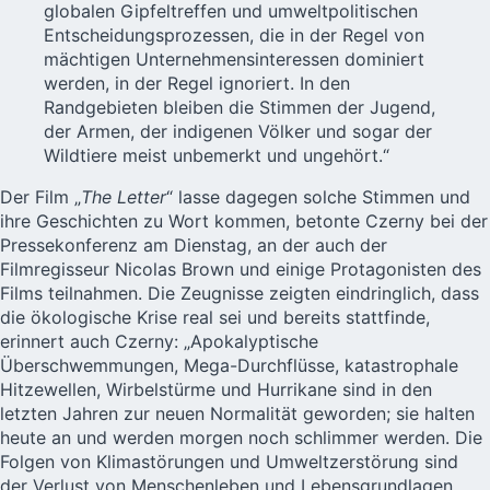
globalen Gipfeltreffen und umweltpolitischen
Entscheidungsprozessen, die in der Regel von
mächtigen Unternehmensinteressen dominiert
werden, in der Regel ignoriert. In den
Randgebieten bleiben die Stimmen der Jugend,
der Armen, der indigenen Völker und sogar der
Wildtiere meist unbemerkt und ungehört.“
Der Film „
The Letter
“ lasse dagegen solche Stimmen und
ihre Geschichten zu Wort kommen, betonte Czerny bei der
Pressekonferenz am Dienstag, an der auch der
Filmregisseur Nicolas Brown und einige Protagonisten des
Films teilnahmen. Die Zeugnisse zeigten eindringlich, dass
die ökologische Krise real sei und bereits stattfinde,
erinnert auch Czerny: „Apokalyptische
Überschwemmungen, Mega-Durchflüsse, katastrophale
Hitzewellen, Wirbelstürme und Hurrikane sind in den
letzten Jahren zur neuen Normalität geworden; sie halten
heute an und werden morgen noch schlimmer werden. Die
Folgen von Klimastörungen und Umweltzerstörung sind
der Verlust von
Menschenleben
und Lebensgrundlagen,