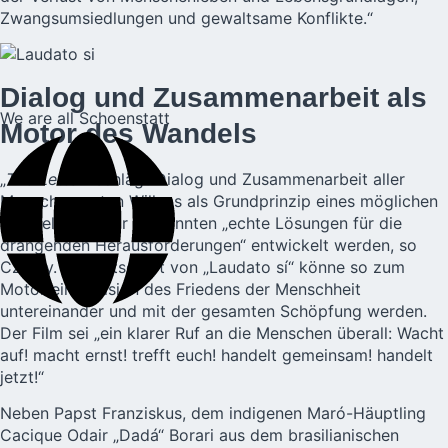
Zwangsumsiedlungen und gewaltsame Konflikte.“
Dialog und Zusammenarbeit als
We are all Schoenstatt
Motor des Wandels
„
The Letter
“ schlägt Dialog und Zusammenarbeit aller
Menschen guten Willens als Grundprinzip eines möglichen
Wandels vor. Nur so könnten „echte Lösungen für die
drängenden Herausforderungen“ entwickelt werden, so
Czerny. Die Botschaft von „Laudato sí“ könne so zum
Motor einer Vision des Friedens der Menschheit
untereinander und mit der gesamten Schöpfung werden.
Der Film sei „ein klarer Ruf an die Menschen überall: Wacht
auf! macht ernst! trefft euch! handelt gemeinsam! handelt
jetzt!“
Neben Papst Franziskus, dem indigenen Maró-Häuptling
Cacique Odair „Dadá“ Borari aus dem brasilianischen