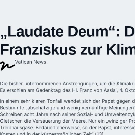
„Laudate Deum“: D
Franziskus zur Kli
Vatican News
Die bisher unternommenen Anstrengungen, um die Klimakris
Es erschien am Gedenktag des Hl. Franz von Assisi, 4. Okt
In einem sehr klaren Tonfall wendet sich der Papst gegen 
Bestimmte „abschätzige und wenig vernünftige Meinungen“ fi
Schreiben acht Jahre nach seiner Sozial- und Umweltenzykl
Gletscher, die Versauerung der Meere. Nur ein „winziger 
Treibhausgase. Bedauerlicherweise, so der Papst, interess
Kosten und in der kürzestmöglichen Zeit“ (13).