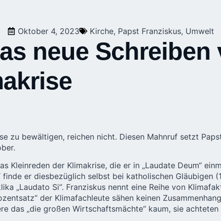
Oktober 4, 2023
Kirche
,
Papst Franziskus
,
Umwelt
as neue Schreiben 
makrise
e zu bewältigen, reichen nicht. Diesen Mahnruf setzt Paps
ober.
das Kleinreden der Klimakrise, die er in „Laudate Deum“ ei
nde er diesbezüglich selbst bei katholischen Gläubigen (14
ika „
Laudato Si
“. Franziskus nennt eine Reihe von Klimafa
Prozentsatz“ der Klimafachleute sähen keinen Zusammenhan
iere das „die großen Wirtschaftsmächte“ kaum, sie achtete