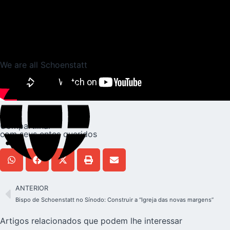
We are all Schoenstatt
Compartilhar
com seus entes queridos
ANTERIOR
Bispo de Schoenstatt no Sínodo: Construir a “Igreja das novas margens”
Artigos relacionados que podem lhe interessar