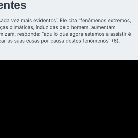
entes
 cada vez mais evidentes”. Ele cita “fenômenos extremos,
danças climáticas, induzidas pelo homem, aumentam
mizam, responde: “aquilo que agora estamos a assistir é
car as suas casas por causa destes fenômenos” (6).