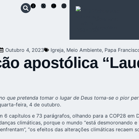
Schoenstatt
Movimento
Apostólico
Outubro 4, 2023
Igreja
,
Meio Ambiente
,
Papa Francisc
ção apostólica “La
no que pretenda tomar o lugar de Deus torna-se o pior per
uarta-feira, 4 de outubro.
Em 6 capítulos e 73 parágrafos, olhando para a COP28 em 
anças climáticas, porque o mundo “está desmoronando e t
nfrentam”, “os efeitos das alterações climáticas recaem so