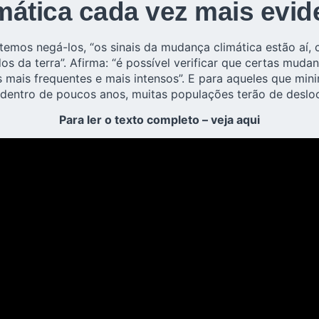
mática cada vez mais evid
ntemos negá-los, “os sinais da mudança climática estão aí,
os da terra”. Afirma: “é possível verificar que certas mu
mais frequentes e mais intensos”. E para aqueles que mini
 dentro de poucos anos, muitas populações terão de deslo
Para ler o texto completo – veja aqui