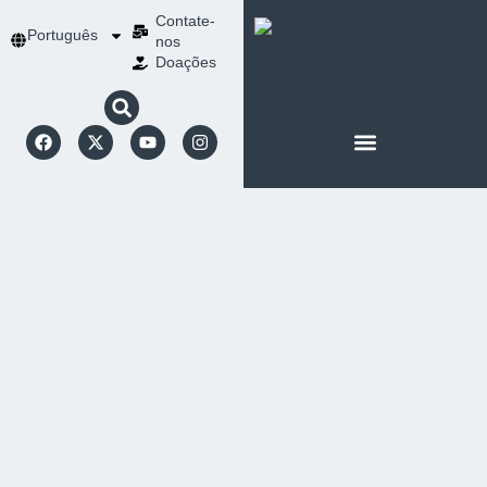
Contate-
Português
nos
Doações
SOBRE SCHOENSTATT
NOSSA ESPIRITUALIDADE