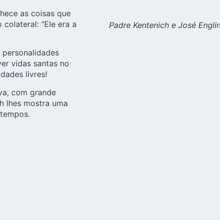
hece as coisas que
colateral: “Ele era a
Padre Kentenich e José Engli
r personalidades
ver vidas santas no
ades livres!
iva, com grande
ch lhes mostra uma
 tempos.