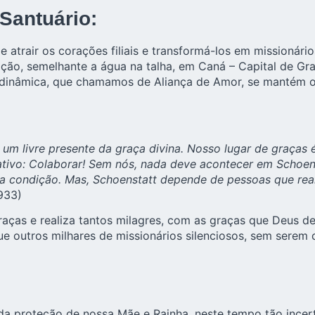
 Santuário:
 atrair os corações filiais e transformá-los em missionári
ção, semelhante a água na talha, em Caná –
Capital de Gr
 dinâmica, que chamamos de Aliança de Amor, se mantém o 
 um livre presente da graça divina. Nosso lugar de graças
rativo: Colaborar! Sem nós, nada deve acontecer em Schoe
sta condição. Mas, Schoenstatt depende de pessoas que re
933)
graças e realiza tantos milagres, com as graças que Deus 
 outros milhares de missionários silenciosos, sem serem 
da proteção de nossa Mãe e Rainha, neste tempo tão incer