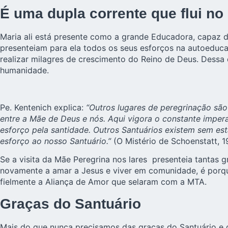
É uma dupla corrente que flui no
Maria ali está presente como a grande Educadora, capaz de
presenteiam para ela todos os seus esforços na autoeduca
realizar milagres de crescimento do Reino de Deus. Dessa
humanidade.
Pe. Kentenich explica:
“Outros lugares de peregrinação são
entre a Mãe de Deus e nós. Aqui vigora o constante impe
esforço pela santidade. Outros Santuários existem sem e
esforço ao nosso Santuário.”
(O Mistério de Schoenstatt, 1
Se a visita da Mãe Peregrina nos lares presenteia tantas 
novamente a amar a Jesus e viver em comunidade, é porque
fielmente a Aliança de Amor que selaram com a MTA.
Graças do Santuário
Mais do que nunca precisamos das graças do Santuário e 