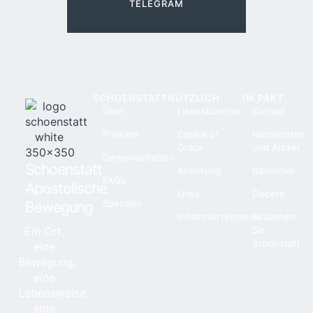
TELEGRAM
SCHOENSTATT
NÜTZLICH
IM PAKT
Über
Liebesbündnis
Kontakt
Projekte
Capital of
Nachrichten
Grace
und Artikel
Gemeinschaften
Schoenstatt
Anbetung
Bibliothek
FAQs
Apostolische
Links
Gebete
Spenden
Bewegung
Inhaltsverzeichnis
Besuchen
Ein Ort,
Sie
Schönstatt
eine
Bewegung,
eine
Lebensweise,
eine