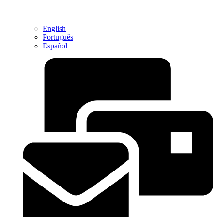
English
Português
Español