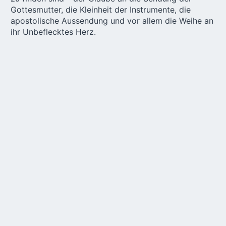
Gottesmutter, die Kleinheit der Instrumente, die
apostolische Aussendung und vor allem die Weihe an
ihr Unbeflecktes Herz.
Wir gehen nicht zufällig
auf Wallfahrt
Wir haben versucht, darüber nachzudenken, wie die
Botschaft von Fatima uns, die Mädchenjugend im
Besonderen, herausfordert und wie sie sich auf das
Thema unseres Treffens – Mach mich sehend,
klärend! Wir erkennen, dass die Einladung und die
Bitte, uns dem Unbefleckten Herzen Mariens zu
weihen, die demütige Übergabe unserer Existenz in
ihre Hände, Teil der Klärung unseres Lebens durch
die Gottesmutter ist. Nur in der völligen und
selbstlosen Hingabe können wir ihre Botschaft, ihre
Bitten, ihre Gnaden klar erkennen.