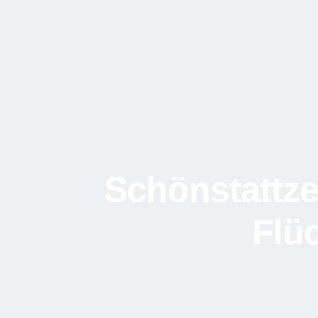
Schönstattze
Flü