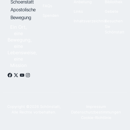
Schoenstatt
Anbetung
Bibliothek
FAQs
Apostolische
Links
Gebete
Spenden
Bewegung
Inhaltsverzeichnis
Besuchen
Ein Ort,
Sie
Schönstatt
eine
Bewegung,
eine
Lebensweise,
eine
Mission
Copyright ©2026 Schönstatt,
Impressum
Alle Rechte vorbehalten.
Datenschutzbestimmungen
Cookie-Richtlinie