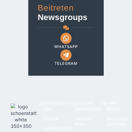
Beitreten
Newsgroups
WHATSAPP
TELEGRAM
SCHOENSTATT
NÜTZLICH
IM PAKT
Über
Liebesbündnis
Kontakt
Projekte
Capital of
Nachrichten
Grace
und Artikel
Gemeinschaften