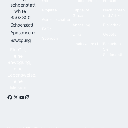
Über
Liebesbündnis
Kontakt
Projekte
Capital of
Nachrichten
Grace
und Artikel
Gemeinschaften
Schoenstatt
Anbetung
Bibliothek
FAQs
Apostolische
Links
Gebete
Spenden
Bewegung
Inhaltsverzeichnis
Besuchen
Ein Ort,
Sie
Schönstatt
eine
Bewegung,
eine
Lebensweise,
eine
Mission