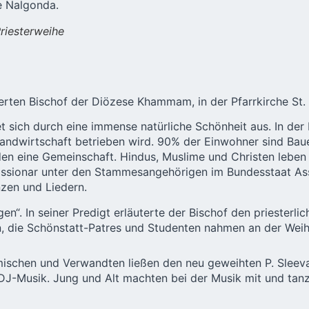
e Nalgonda
.
Priesterweihe
rten Bischof der Diözese Khammam, in der Pfarrkirche St.
 sich durch eine immense natürliche Schönheit aus. In der
dwirtschaft betrieben wird. 90% der Einwohner sind Bauer
ilden eine Gemeinschaft. Hindus, Muslime und Christen leben
als Missionar unter den Stammesangehörigen im Bundesstaat
nzen und Liedern.
en“. In seiner Predigt erläuterte der Bischof den priesterlic
die Schönstatt-Patres und Studenten nahmen an der Weihe 
schen und Verwandten ließen den neu geweihten P. Sleeva
-Musik. Jung und Alt machten bei der Musik mit und tanzten