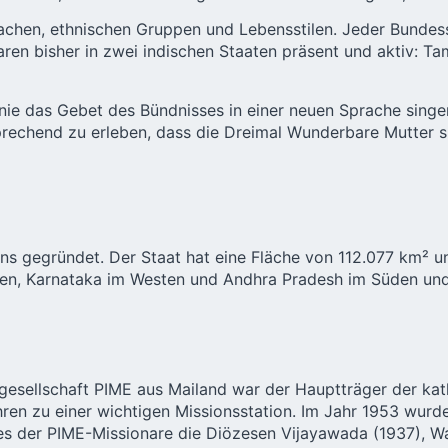
rachen, ethnischen Gruppen und Lebensstilen. Jeder Bundesst
ren bisher in zwei indischen Staaten präsent und aktiv: Ta
nie das Gebet des Bündnisses in einer neuen Sprache singe
rsprechend zu erleben, dass die Dreimal Wunderbare Mutter s
ns gegründet. Der Staat hat eine Fläche von 112.077 km² u
en, Karnataka im Westen und Andhra Pradesh im Süden und 
sgesellschaft PIME aus Mailand war der Hauptträger der k
hren zu einer wichtigen Missionsstation. Im Jahr 1953 wurd
es der PIME-Missionare die Diözesen Vijayawada (1937), 