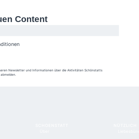
uen Content
ditionen
seren Newsletter und Informationen über die Aktivitäten Schönstatts
r abmelden.
SCHOENSTATT
NÜTZLICH
Über
Liebesbün