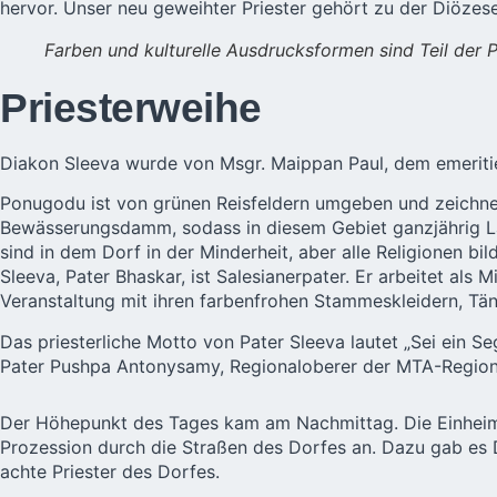
hervor. Unser neu geweihter Priester gehört zu der
Diözes
Farben und kulturelle Ausdrucksformen sind Teil der 
Priesterweihe
Diakon Sleeva wurde von Msgr. Maippan Paul, dem emeritie
Ponugodu ist von grünen Reisfeldern umgeben und zeichnet
Bewässerungsdamm, sodass in diesem Gebiet ganzjährig Lan
sind in dem Dorf in der Minderheit, aber alle Religionen b
Sleeva, Pater Bhaskar, ist Salesianerpater. Er arbeitet 
Veranstaltung mit ihren farbenfrohen Stammeskleidern, Tä
Das priesterliche Motto von Pater Sleeva lautet „Sei ein Seg
Pater Pushpa Antonysamy, Regionaloberer der MTA-Region, 
Der Höhepunkt des Tages kam am Nachmittag. Die Einheimi
Prozession durch die Straßen des Dorfes an. Dazu gab es DJ
achte Priester des Dorfes.