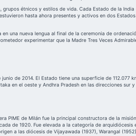
s, grupos étnicos y estilos de vida. Cada Estado de la Ind
estuvieron hasta ahora presentes y activos en dos Estados 
da en una nueva lengua al final de la ceremonia de ordenac
prometedor experimentar que la Madre Tres Veces Admirable
e junio de 2014. El Estado tiene una superficie de 112.077
aka en el oeste y Andhra Pradesh en las direcciones sur y e
ra PIME de Milán fue la principal constructora de la misió
cada de 1920. Fue elevada a la categoría de arquidiócesis 
 origen a las diócesis de Vijayawada (1937), Warangal (19