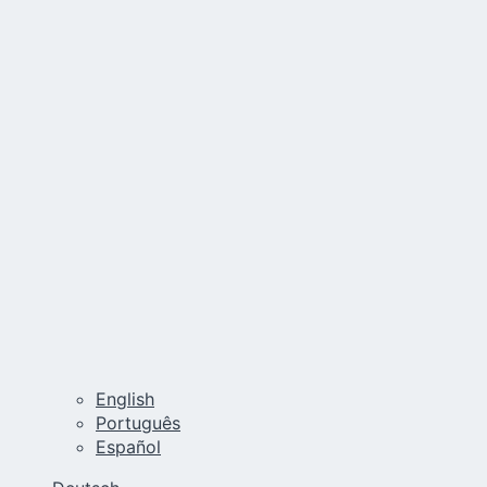
English
Português
Español