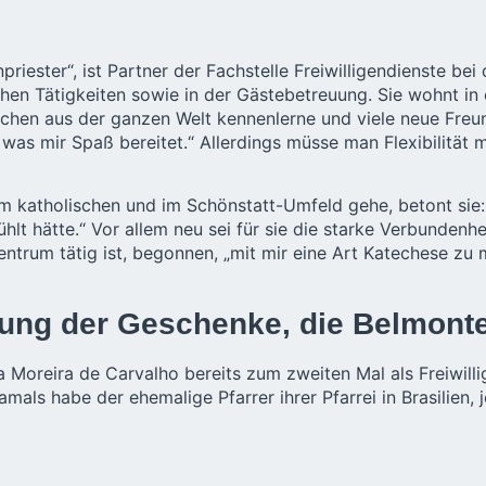
riester“, ist Partner der Fachstelle Freiwilligendienste be
chen Tätigkeiten sowie in der Gästebetreuung. Sie wohnt i
schen aus der ganzen Welt kennenlerne und viele neue Freu
as mir Spaß bereitet.“ Allerdings müsse man Flexibilität m
 im katholischen und im Schönstatt-Umfeld gehe, betont si
t hätte.“ Vor allem neu sei für sie die starke Verbundenhe
Zentrum tätig ist, begonnen, „mit mir eine Art Katechese z
ung der Geschenke, die Belmonte 
a Moreira de Carvalho bereits zum zweiten Mal als Freiwill
mals habe der ehemalige Pfarrer ihrer Pfarrei in Brasilien, 