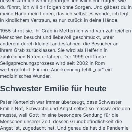
dessen Arm ich wohl geborgen. Ich will nicht fragen, wie
du führst, ich will dir folgen ohne Sorgen. Und gäbest du in
meine Hand mein Leben, das ich selbst es wende, ich legt
in kindlichem Vertraun, es nur zurück in deine Hände.
1955 stirbt sie. Ihr Grab in
Metternich
wird von zahlreichen
Menschen besucht und liebevoll geschmückt, unter
anderem durch kleine Landesfahnen, die Besucher an
ihrem Grab zurücklassen. Sie wird als Helferin in
zahlreichen Nöten erfahren. Der 1999 eröffnete
Seligsprechungsprozess wird seit 2002 in Rom
weitergeführt. Für ihre Anerkennung fehlt „nur“ ein
medizinisches Wunder.
Schwester Emilie für heute
Pater Kentenich war immer überzeugt, dass Schwester
Emilie Not, Schwäche und Angst selbst so massiv erleiden
musste, weil Gott ihr eine besondere Sendung für die
Menschen unserer Zeit, dessen Grundbefindlichkeit die
Angst ist, zugedacht hat. Und genau da hat die Pandemie