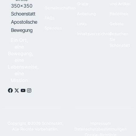
Grace
und Artikel
Gemeinschaften
Schoenstatt
Anbetung
Bibliothek
FAQs
Apostolische
Links
Gebete
Spenden
Bewegung
Inhaltsverzeichnis
Besuchen
Ein Ort,
Sie
Schönstatt
eine
Bewegung,
eine
Lebensweise,
eine
Mission
Copyright ©2026 Schönstatt,
Impressum
Alle Rechte vorbehalten.
Datenschutzbestimmungen
Cookie-Richtlinie