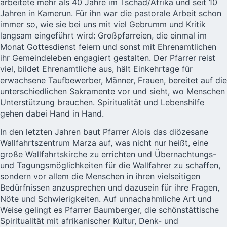
arbeitete mehr als 40 Jahre im Tschad/Afrika und seit 10
Jahren in Kamerun. Für ihn war die pastorale Arbeit schon
immer so, wie sie bei uns mit viel Gebrumm und Kritik
langsam eingeführt wird: Großpfarreien, die einmal im
Monat Gottesdienst feiern und sonst mit Ehrenamtlichen
ihr Gemeindeleben engagiert gestalten. Der Pfarrer reist
viel, bildet Ehrenamtliche aus, hält Einkehrtage für
erwachsene Taufbewerber, Männer, Frauen, bereitet auf die
unterschiedlichen Sakramente vor und sieht, wo Menschen
Unterstützung brauchen. Spiritualität und Lebenshilfe
gehen dabei Hand in Hand.
In den letzten Jahren baut Pfarrer Alois das diözesane
Wallfahrtszentrum Marza auf, was nicht nur heißt, eine
große Wallfahrtskirche zu errichten und Übernachtungs-
und Tagungsmöglichkeiten für die Wallfahrer zu schaffen,
sondern vor allem die Menschen in ihren vielseitigen
Bedürfnissen anzusprechen und dazusein für ihre Fragen,
Nöte und Schwierigkeiten. Auf unnachahmliche Art und
Weise gelingt es Pfarrer Baumberger, die schönstättische
Spiritualität mit afrikanischer Kultur, Denk- und