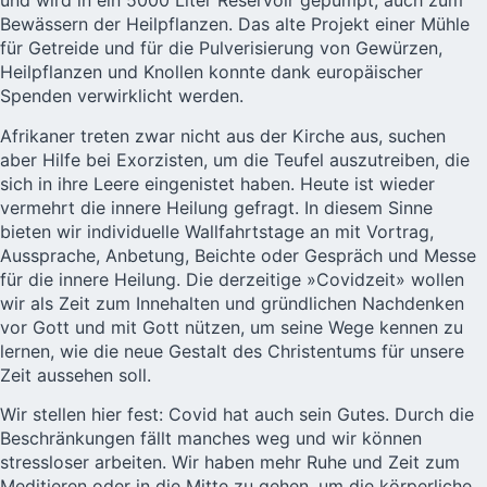
und wird in ein 5000 Liter Reservoir gepumpt, auch zum
Bewässern der Heilpflanzen. Das alte Projekt einer Mühle
für Getreide und für die Pulverisierung von Gewürzen,
Heilpflanzen und Knollen konnte dank europäischer
Spenden verwirklicht werden.
Afrikaner treten zwar nicht aus der Kirche aus, suchen
aber Hilfe bei Exorzisten, um die Teufel auszutreiben, die
sich in ihre Leere eingenistet haben. Heute ist wieder
vermehrt die innere Heilung gefragt. In diesem Sinne
bieten wir individuelle Wallfahrtstage an mit Vortrag,
Aussprache, Anbetung, Beichte oder Gespräch und Messe
für die innere Heilung. Die derzeitige »Covidzeit» wollen
wir als Zeit zum Innehalten und gründlichen Nachdenken
vor Gott und mit Gott nützen, um seine Wege kennen zu
lernen, wie die neue Gestalt des Christentums für unsere
Zeit aussehen soll.
Wir stellen hier fest: Covid hat auch sein Gutes. Durch die
Beschränkungen fällt manches weg und wir können
stressloser arbeiten. Wir haben mehr Ruhe und Zeit zum
Meditieren oder in die Mitte zu gehen, um die körperliche