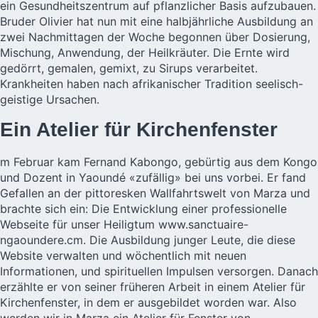
ein Gesundheitszentrum auf pflanzlicher Basis aufzubauen.
Bruder Olivier hat nun mit eine halbjährliche Ausbildung an
zwei Nachmittagen der Woche begonnen über Dosierung,
Mischung, Anwendung, der Heilkräuter. Die Ernte wird
gedörrt, gemalen, gemixt, zu Sirups verarbeitet.
Krankheiten haben nach afrikanischer Tradition seelisch-
geistige Ursachen.
Ein Atelier für Kirchenfenster
m Februar kam Fernand Kabongo, gebürtig aus dem Kongo
und Dozent in Yaoundé «zufällig» bei uns vorbei. Er fand
Gefallen an der pittoresken Wallfahrtswelt von Marza und
brachte sich ein: Die Entwicklung einer professionelle
Webseite für unser Heiligtum
www.sanctuaire-
ngaoundere.cm.
Die Ausbildung junger Leute, die diese
Website verwalten und wöchentlich mit neuen
Informationen, und spirituellen Impulsen versorgen. Danach
erzählte er von seiner früheren Arbeit in einem Atelier für
Kirchenfenster, in dem er ausgebildet worden war. Also
werden wir in Marza ein Atelier für Fenster von