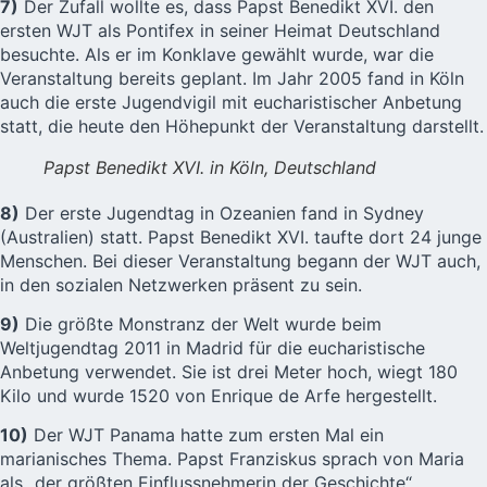
7)
Der Zufall wollte es, dass Papst Benedikt XVI. den
ersten WJT als Pontifex in seiner Heimat Deutschland
besuchte. Als er im Konklave gewählt wurde, war die
Veranstaltung bereits geplant. Im Jahr 2005 fand in Köln
auch die erste Jugendvigil mit eucharistischer Anbetung
statt, die heute den Höhepunkt der Veranstaltung darstellt.
Papst Benedikt XVI. in Köln, Deutschland
8)
Der erste Jugendtag in Ozeanien fand in Sydney
(Australien) statt. Papst Benedikt XVI. taufte dort 24 junge
Menschen. Bei dieser Veranstaltung begann der WJT auch,
in den sozialen Netzwerken präsent zu sein.
9)
Die größte Monstranz der Welt wurde beim
Weltjugendtag 2011 in Madrid für die eucharistische
Anbetung verwendet. Sie ist drei Meter hoch, wiegt 180
Kilo und wurde 1520 von Enrique de Arfe hergestellt.
10)
Der WJT Panama hatte zum ersten Mal ein
marianisches Thema. Papst Franziskus sprach von Maria
als „der größten Einflussnehmerin der Geschichte“.