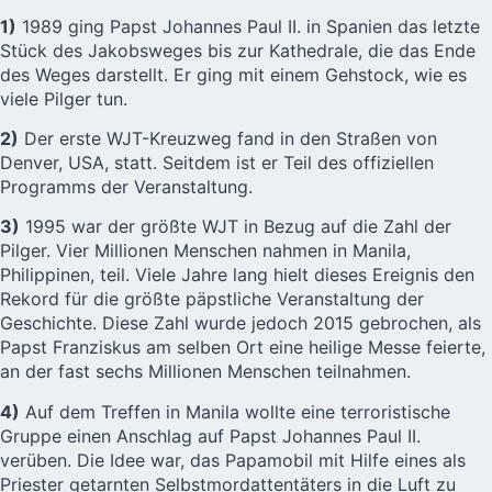
1)
1989 ging Papst Johannes Paul II. in Spanien das letzte
Stück des Jakobsweges bis zur Kathedrale, die das Ende
des Weges darstellt. Er ging mit einem Gehstock, wie es
viele Pilger tun.
2)
Der erste WJT-Kreuzweg fand in den Straßen von
Denver, USA, statt. Seitdem ist er Teil des offiziellen
Programms der Veranstaltung.
3)
1995 war der größte WJT in Bezug auf die Zahl der
Pilger. Vier Millionen Menschen nahmen in Manila,
Philippinen, teil. Viele Jahre lang hielt dieses Ereignis den
Rekord für die größte päpstliche Veranstaltung der
Geschichte. Diese Zahl wurde jedoch 2015 gebrochen, als
Papst Franziskus am selben Ort eine heilige Messe feierte,
an der fast sechs Millionen Menschen teilnahmen.
4)
Auf dem Treffen in Manila wollte eine terroristische
Gruppe einen
Anschlag auf Papst Johannes Paul II.
verüben
. Die Idee war, das Papamobil mit Hilfe eines als
Priester getarnten Selbstmordattentäters in die Luft zu