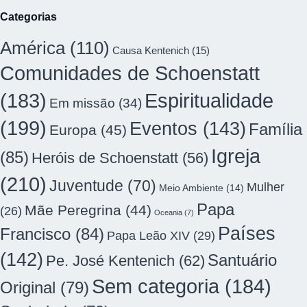
Categorias
América
(110)
Causa Kentenich
(15)
Comunidades de Schoenstatt
(183)
Espiritualidade
Em missão
(34)
(199)
Eventos
(143)
Família
Europa
(45)
Igreja
(85)
Heróis de Schoenstatt
(56)
(210)
Juventude
(70)
Mulher
Meio Ambiente
(14)
Papa
Mãe Peregrina
(44)
(26)
Oceania
(7)
Países
Francisco
(84)
Papa Leão XIV
(29)
(142)
Santuário
Pe. José Kentenich
(62)
Sem categoria
(184)
Original
(79)