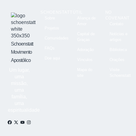
SCHOENSTATT
ÚTIL
NO
Sobre
Aliança de
COVENANT
Amor
Contato
Projetos
Capital de
Notícias e
Comunidades
Graças
artigos
Schoenstatt
FAQs
Adoração
Biblioteca
Movimento
Doe aqui
Vínculos
Orações
Apostólico
Um lugar,
Mapa do
Visite
site
Schoenstatt
uma
missão,
uma
família,
uma
espiritualidade