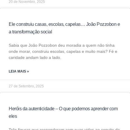
20 de Novembro, 2025
Ele construiu casas, escolas, capelas… João Pozzobon e
a transformação social
Sabia que João Pozzobon deu moradia a quem não tinha
onde morar, construiu escolas, capelas e muito mais? Fé e
caridade andam lado a lado.
LEIA MAIS »
27 de Setembro, 2025
Heróis da autenticidade – O que podemos aprender com
eles
Três figuras que responderam com suas vidas ao convite de