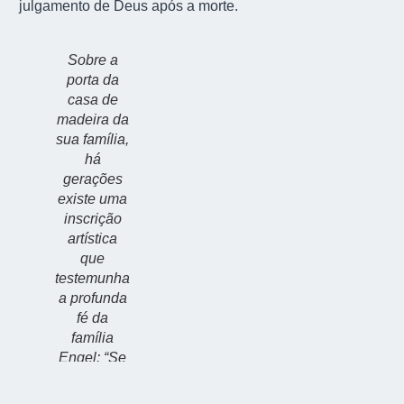
julgamento de Deus após a morte.
Sobre a
porta da
casa de
madeira da
sua família,
há
gerações
existe uma
inscrição
artística
que
testemunha
a profunda
fé da
família
Engel:
“Se
estou
saindo ou