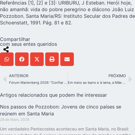
Referências [1], [2] e [3]: URIBURU, J Esteban. Herói hoje,
não amanhã: vida do pobre peregrino e diácono João Luiz
Pozzobon. Santa Maria/RS: Instituto Secular dos Padres de
Schoenstatt, 1991. Pág. 81 e 82.
Compartilhar
com seus entes queridos
ANTERIOR
PRÓXIMO
Fórum Marienberg 2026: “Confiar no vento – acreditar na tempestade”
Em meio ao barro e à lama, a Mãe Peregrina é um sinal de esperança
Artigos relacionados que podem lhe interessar
Nos passos de Pozzobon: Jovens de cinco países se
reúnem em Santa Maria
28 de Maio, 2026
Um verdadeiro Pentecostes aconteceu em Santa Maria, no Brasil: