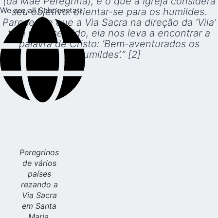
(da Mãe Peregrina), e o que a Igreja considera
We are all Schoenstatt
seu objetivo: orientar-se para os humildes.
Parece-me que a Via Sacra na direção da ‘Vila’
tem mais sentido, ela nos leva a encontrar a
palavra de Cristo: ‘Bem-aventurados os
humildes’.” [2]
Peregrinos
de vários
países
rezando a
Via Sacra
em Santa
Maria,