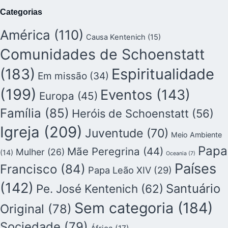
Categorias
América
(110)
Causa Kentenich
(15)
Comunidades de Schoenstatt
(183)
Espiritualidade
Em missão
(34)
(199)
Eventos
(143)
Europa
(45)
Família
(85)
Heróis de Schoenstatt
(56)
Igreja
(209)
Juventude
(70)
Meio Ambiente
Papa
Mãe Peregrina
(44)
Mulher
(26)
(14)
Oceania
(7)
Países
Francisco
(84)
Papa Leão XIV
(29)
(142)
Santuário
Pe. José Kentenich
(62)
Sem categoria
(184)
Original
(78)
Sociedade
(79)