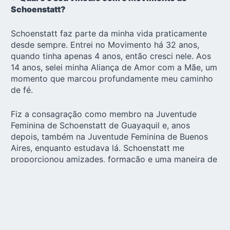
Schoenstatt?
Schoenstatt faz parte da minha vida praticamente
desde sempre. Entrei no Movimento há 32 anos,
quando tinha apenas 4 anos, então cresci nele. Aos
14 anos, selei minha Aliança de Amor com a Mãe, um
momento que marcou profundamente meu caminho
de fé.
Fiz a consagração como membro na
Juventude
Feminina de Schoenstatt
de Guayaquil e, anos
depois, também na Juventude Feminina de Buenos
Aires, enquanto estudava lá. Schoenstatt me
proporcionou amizades, formação e uma maneira de
entender a vida a partir da confiança em Deus e na
Mãe.
Hoje minha vida tem outro ritmo, mas a Aliança
continua fazendo parte do meu dia a dia. Também
faço parte da
Liga de Famílias
. Sem dúvida, esse