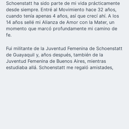
Schoenstatt ha sido parte de mi vida prácticamente
desde siempre. Entré al Movimiento hace 32 años,
cuando tenía apenas 4 años, así que crecí ahí. A los
14 años sellé mi Alianza de Amor con la Mater, un
momento que marcó profundamente mi camino de
fe.
Fui militante de la
Juventud Femenina de Schoenstatt
de Guayaquil y, años después, también de la
Juventud Femenina de Buenos Aires, mientras
estudiaba allá. Schoenstatt me regaló amistades,
formación y una forma de entender la vida desde la
confianza en Dios y en la Mater.
Hoy mi vida tiene otro ritmo, pero la Alianza sigue
siendo parte de mi día a día. También soy parte de la
rama de Matrimonios
. Sin duda, este vínculo es una
relación muy personal que me acompaña en cada
decisión importante y que intento vivir también en mi
trabajo.