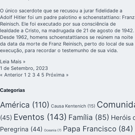
O único sacerdote que se recusou a jurar fidelidade a
Adolf Hitler foi um padre palotino e schoenstattiano: Franz
Reinisch. Ele foi executado por sua consciência de
lealdade a Cristo, na madrugada de 21 de agosto de 1942.
Desde 1962, homens schoenstattianos se reúnem na noite
da data da morte de Franz Reinisch, perto do local de sua
execução, para recordar o testemunho de sua vida.
Leia Mais »
1 de Setembro, 2023
« Anterior
1
2
3
4
5
Próxima »
Categorias
Comunida
América
(110)
Causa Kentenich
(15)
Eventos
(143)
Família
(85)
Heróis 
(45)
Papa Francisco
(84)
Peregrina
(44)
Oceania
(7)