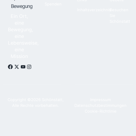
Spenden
Bewegung
Inhaltsverzeichnis
Besuchen
Ein Ort,
Sie
Schönstatt
eine
Bewegung,
eine
Lebensweise,
eine
Mission
Copyright ©2026 Schönstatt,
Impressum
Alle Rechte vorbehalten.
Datenschutzbestimmungen
Cookie-Richtlinie