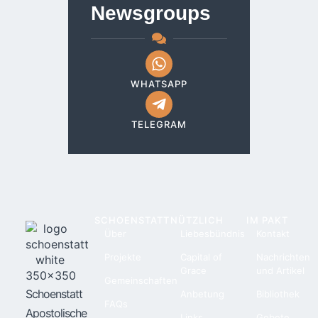
Newsgroups
WHATSAPP
TELEGRAM
SCHOENSTATT
NÜTZLICH
IM PAKT
Über
Liebesbündnis
Kontakt
Projekte
Capital of
Nachrichten
Grace
und Artikel
Gemeinschaften
Schoenstatt
Anbetung
Bibliothek
FAQs
Apostolische
Links
Gebete