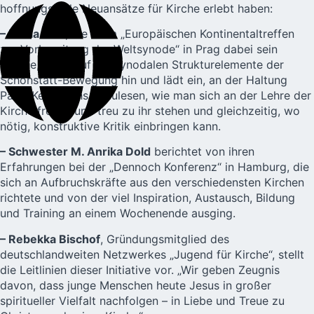
hoffnungsvolle Neuansätze für Kirche erlebt haben:
– Maria Pelz
, die beim „Europäischen Kontinentaltreffen
zur Vorbereitung der Weltsynode“ in Prag dabei sein
konnte, weist auf die synodalen Strukturelemente der
Schönstatt-Bewegung hin und lädt ein, an der Haltung
Pater Kentenichs abzulesen, wie man sich an der Lehre der
Kirche freuen und treu zu ihr stehen und gleichzeitig, wo
nötig, konstruktive Kritik einbringen kann.
– Schwester M. Anrika Dold
berichtet von ihren
Erfahrungen bei der „Dennoch Konferenz“ in Hamburg, die
sich an Aufbruchskräfte aus den verschiedensten Kirchen
richtete und von der viel Inspiration, Austausch, Bildung
und Training an einem Wochenende ausging.
– Rebekka Bischof
, Gründungsmitglied des
deutschlandweiten Netzwerkes „Jugend für Kirche“, stellt
die Leitlinien dieser Initiative vor. „Wir geben Zeugnis
davon, dass junge Menschen heute Jesus in großer
spiritueller Vielfalt nachfolgen – in Liebe und Treue zu