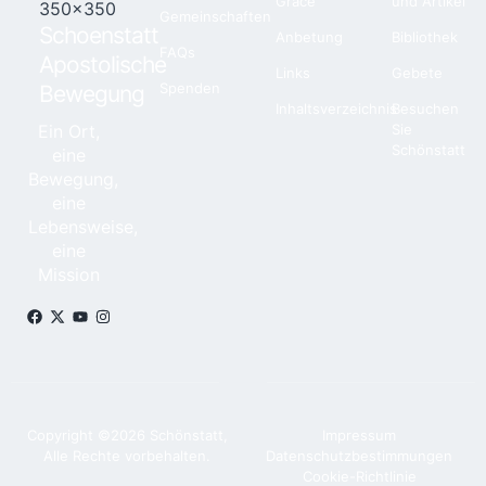
Grace
und Artikel
Gemeinschaften
Schoenstatt
Anbetung
Bibliothek
FAQs
Apostolische
Links
Gebete
Spenden
Bewegung
Inhaltsverzeichnis
Besuchen
Ein Ort,
Sie
Schönstatt
eine
Bewegung,
eine
Lebensweise,
eine
Mission
Copyright ©2026 Schönstatt,
Impressum
Alle Rechte vorbehalten.
Datenschutzbestimmungen
Cookie-Richtlinie