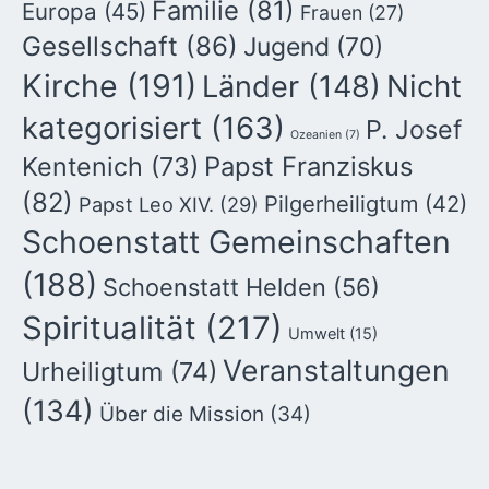
Familie
(81)
Europa
(45)
Frauen
(27)
Gesellschaft
(86)
Jugend
(70)
Kirche
(191)
Nicht
Länder
(148)
kategorisiert
(163)
P. Josef
Ozeanien
(7)
Kentenich
(73)
Papst Franziskus
(82)
Pilgerheiligtum
(42)
Papst Leo XIV.
(29)
Schoenstatt Gemeinschaften
(188)
Schoenstatt Helden
(56)
Spiritualität
(217)
Umwelt
(15)
Veranstaltungen
Urheiligtum
(74)
(134)
Über die Mission
(34)