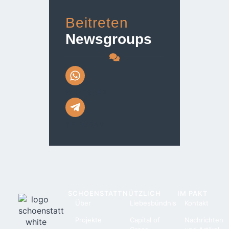
Beitreten
Newsgroups
WHATSAPP
TELEGRAM
SCHOENSTATT
NÜTZLICH
IM PAKT
Über
Liebesbündnis
Kontakt
Projekte
Capital of
Nachrichten