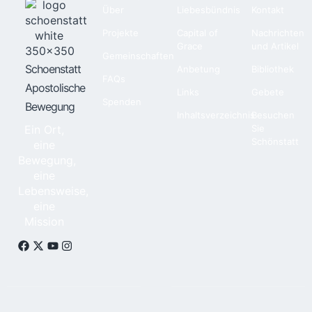
Über
Liebesbündnis
Kontakt
Projekte
Capital of
Nachrichten
Grace
und Artikel
Gemeinschaften
Schoenstatt
Anbetung
Bibliothek
FAQs
Apostolische
Links
Gebete
Spenden
Bewegung
Inhaltsverzeichnis
Besuchen
Ein Ort,
Sie
Schönstatt
eine
Bewegung,
eine
Lebensweise,
eine
Mission