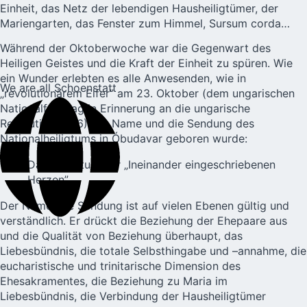
Einheit, das Netz der lebendigen Hausheiligtümer, der
Mariengarten, das Fenster zum Himmel, Sursum corda…
Während der Oktoberwoche war die Gegenwart des
Heiligen Geistes und die Kraft der Einheit zu spüren. Wie
ein Wunder erlebten es alle Anwesenden, wie in
We are all Schoenstatt
„revolutionärem Eifer” am 23. Oktober (dem ungarischen
Nationalfeiertag in Erinnerung an die ungarische
Revolution 1956) der Name und die Sendung des
Nationalheiligtums in Óbudavar geboren wurde:
Das Heiligtum der „Ineinander eingeschriebenen
Herzen”
Der Name, die Sendung ist auf vielen Ebenen gültig und
verständlich. Er drückt die Beziehung der Ehepaare aus
und die Qualität von Beziehung überhaupt, das
Liebesbündnis, die totale Selbsthingabe und –annahme, die
eucharistische und trinitarische Dimension des
Ehesakramentes, die Beziehung zu Maria im
Liebesbündnis, die Verbindung der Hausheiligtümer