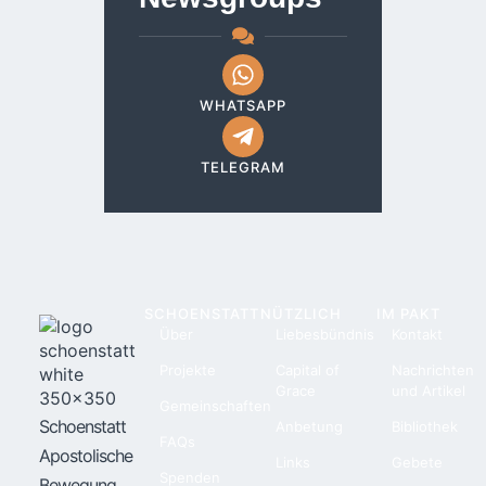
WHATSAPP
TELEGRAM
SCHOENSTATT
NÜTZLICH
IM PAKT
Über
Liebesbündnis
Kontakt
Projekte
Capital of
Nachrichten
Grace
und Artikel
Gemeinschaften
Schoenstatt
Anbetung
Bibliothek
FAQs
Apostolische
Links
Gebete
Spenden
Bewegung