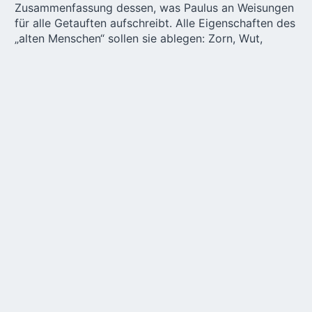
Zusammenfassung dessen, was Paulus an Weisungen
für alle Getauften aufschreibt. Alle Eigenschaften des
„alten Menschen“ sollen sie ablegen: Zorn, Wut,
Bosheit, Lästerung, Lüge und schmutzige Rede.
Stattdessen sollen sie „einen neuen Menschen“ wie
ein neues Kleid anziehen. Und dieses neue Kleid ist
vor allem die „Liebe, die das Band der
Vollkommenheit ist“ (Kol 3,5 ff.).
Das Zweite Vatikanische Konzil hat aus solchen und
ähnlichen Aussagen der Bibel „eine Berufung aller
Christen zur Heiligkeit“ abgeleitet (
Lumen gentium
32
und 39 ff.). Diese Berufung schaut auf eine lange
Tradition christlicher Spiritualität zurück, die sich
damit beschäftigt, wie es gelingen kann, ein vom
lebendigen Glauben geprägtes, eben heiliges Leben
zu führen.
Die einen meinten, in dieser Welt sei es zu schwierig,
dem Ruf Gottes zu folgen, und zogen sich in die
Einsamkeit zurück. Andere meinten, nur in einem