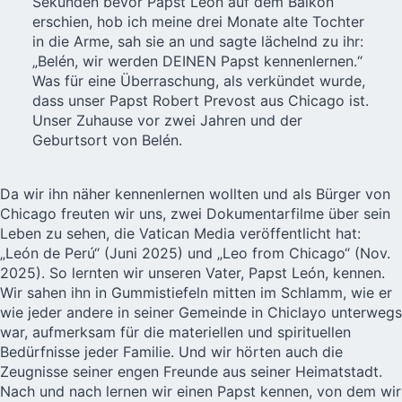
Sekunden bevor Papst León auf dem Balkon
erschien, hob ich meine drei Monate alte Tochter
in die Arme, sah sie an und sagte lächelnd zu ihr:
„Belén, wir werden DEINEN Papst kennenlernen.“
Was für eine Überraschung, als verkündet wurde,
dass unser Papst Robert Prevost aus Chicago ist.
Unser Zuhause vor zwei Jahren und der
Geburtsort von Belén.
Da wir ihn näher kennenlernen wollten und als Bürger von
Chicago freuten wir uns, zwei Dokumentarfilme über sein
Leben zu sehen, die Vatican Media veröffentlicht hat:
„León de Perú“ (Juni 2025) und „Leo from Chicago“ (Nov.
2025). So lernten wir unseren Vater, Papst León, kennen.
Wir sahen ihn in Gummistiefeln mitten im Schlamm, wie er
wie jeder andere in seiner Gemeinde in Chiclayo unterwegs
war, aufmerksam für die materiellen und spirituellen
Bedürfnisse jeder Familie. Und wir hörten auch die
Zeugnisse seiner engen Freunde aus seiner Heimatstadt.
Nach und nach lernen wir einen Papst kennen, von dem wir