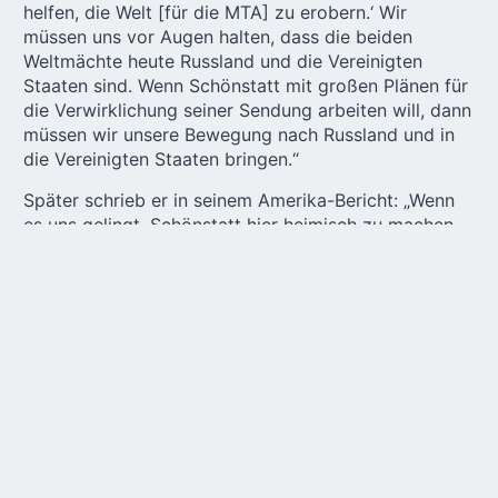
helfen, die Welt [für die MTA] zu erobern.‘ Wir
müssen uns vor Augen halten, dass die beiden
Weltmächte heute Russland und die Vereinigten
Staaten sind. Wenn Schönstatt mit großen Plänen für
die Verwirklichung seiner Sendung arbeiten will, dann
müssen wir unsere Bewegung nach Russland und in
die Vereinigten Staaten bringen.“
Später schrieb er in seinem Amerika-Bericht: „Wenn
es uns gelingt, Schönstatt hier heimisch zu machen,
dann wird die MTA mit ihrer großen Sendung für
unsere Zeit und mit reichlich gefüllten Händen
leichter und sicherer ihren Siegeszug durch die Welt
als Erzieherin der Völker antreten.“
Mit anderen Worten: Pater Kentenich wollte die
Möglichkeit prüfen, das Netz der Lebenszentren
Schönstatts – die Heiligtümer – auf
nordamerikanischem Boden zu errichten.