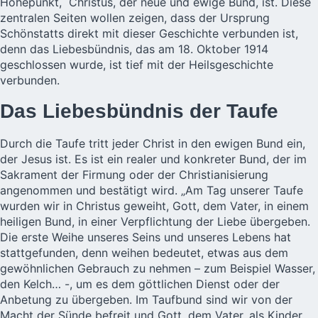
Höhepunkt, Christus, der neue und ewige Bund, ist. Diese
zentralen Seiten wollen zeigen, dass der Ursprung
Schönstatts direkt mit dieser Geschichte verbunden ist,
denn das Liebesbündnis, das am 18. Oktober 1914
geschlossen wurde, ist tief mit der Heilsgeschichte
verbunden.
Das Liebesbündnis der Taufe
Durch die Taufe tritt jeder Christ in den ewigen Bund ein,
der Jesus ist. Es ist ein realer und konkreter Bund, der im
Sakrament der Firmung oder der Christianisierung
angenommen und bestätigt wird. „Am Tag unserer Taufe
wurden wir in Christus geweiht, Gott, dem Vater, in einem
heiligen Bund, in einer Verpflichtung der Liebe übergeben.
Die erste Weihe unseres Seins und unseres Lebens hat
stattgefunden, denn weihen bedeutet, etwas aus dem
gewöhnlichen Gebrauch zu nehmen – zum Beispiel Wasser,
den Kelch… -, um es dem göttlichen Dienst oder der
Anbetung zu übergeben. Im Taufbund sind wir von der
Macht der Sünde befreit und Gott, dem Vater, als Kinder