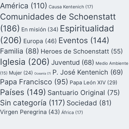
América
(110)
Causa Kentenich
(17)
Comunidades de Schoenstatt
(186)
Espiritualidad
En misión
(34)
(206)
Eventos
(144)
Europa
(46)
Familia
(88)
Heroes de Schoenstatt
(55)
Iglesia
(206)
Juventud
(68)
Medio Ambiente
P. José Kentenich
(69)
Mujer
(24)
(15)
Oceanía
(7)
Papa Francisco
(95)
Papa León XIV
(29)
Países
(149)
Santuario Original
(75)
Sin categoría
(117)
Sociedad
(81)
Virgen Peregrina
(43)
África
(17)