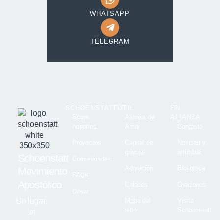
WHATSAPP
TELEGRAM
SCHOENSTATT
ÚTIL
EN
Sobre
Alianza de
ALIANZA
nosotros
Amor
Contacto
Proyectos
Capital de
Noticias y
gracias
artículos
Schoenstatt
Comunidades
Adoración
Biblioteca
Movimiento
FAQs
Apostólico
Enlaces
Oraciones
Donar
Un lugar,
Mapa del
Visita
sitio
Schoenstatt
un