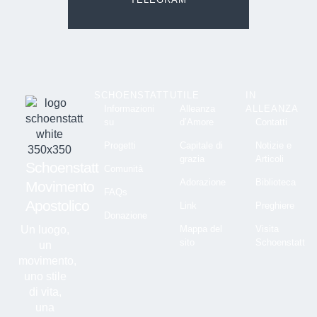
SCHOENSTATT
UTILE
IN
Informazioni
Alleanza
ALLEANZA
su
d’Amore
Contatti
Progetti
Capitale di
Notizie e
grazia
Articoli
Schoenstatt
Comunità
Adorazione
Biblioteca
Movimento
FAQs
Apostolico
Link
Preghiere
Donazione
Un luogo,
Mappa del
Visita
sito
Schoenstatt
un
movimento,
uno stile
di vita,
una