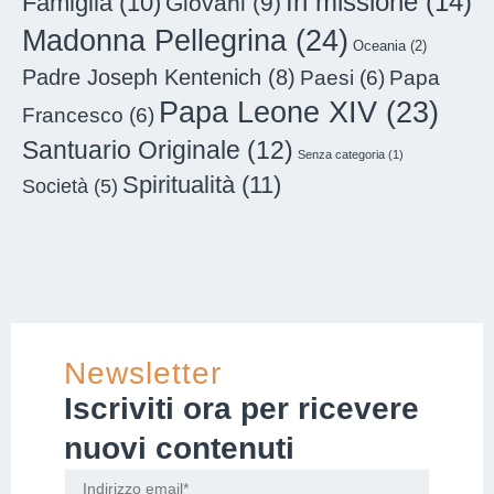
In missione
(14)
Famiglia
(10)
Giovani
(9)
Madonna Pellegrina
(24)
Oceania
(2)
Padre Joseph Kentenich
(8)
Paesi
(6)
Papa
Papa Leone XIV
(23)
Francesco
(6)
Santuario Originale
(12)
Senza categoria
(1)
Spiritualità
(11)
Società
(5)
Newsletter
Iscriviti ora per ricevere
nuovi contenuti