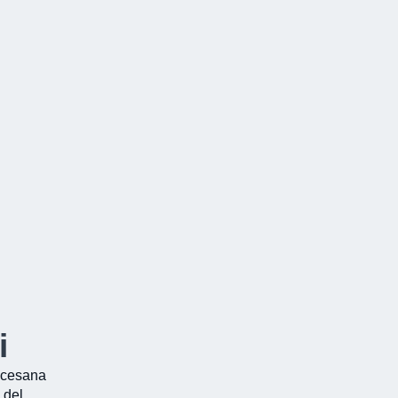
i
ocesana
 del