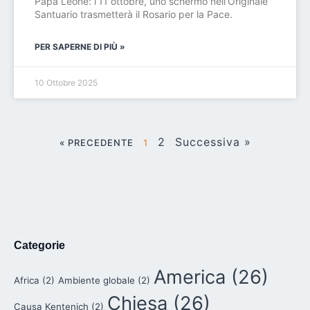
Papa Leone: l’11 ottobre, uno schermo nell’Originale
Santuario trasmetterà il Rosario per la Pace.
PER SAPERNE DI PIÙ »
10 Ottobre 2025
2
Successiva »
« PRECEDENTE
1
Categorie
America
(26)
Africa
(2)
Ambiente globale
(2)
Chiesa
(26)
Causa Kentenich
(2)