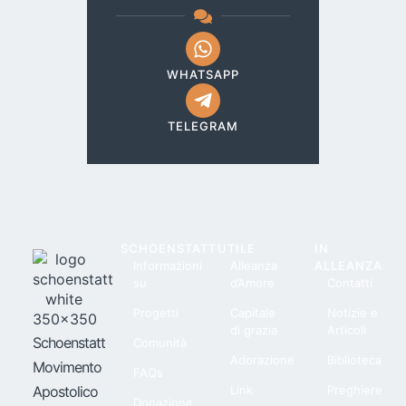
WHATSAPP
TELEGRAM
SCHOENSTATT
UTILE
IN
Informazioni
Alleanza
ALLEANZA
su
d’Amore
Contatti
Progetti
Capitale
Notizie e
di grazia
Articoli
Schoenstatt
Comunità
Adorazione
Biblioteca
Movimento
FAQs
Apostolico
Link
Preghiere
Donazione