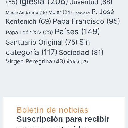
Iglesia
(206)
Juventud
(68)
(55)
P. José
Mujer
(24)
Medio Ambiente
(15)
Oceanía
(7)
Papa Francisco
(95)
Kentenich
(69)
Países
(149)
Papa León XIV
(29)
Sin
Santuario Original
(75)
categoría
(117)
Sociedad
(81)
Virgen Peregrina
(43)
África
(17)
Boletín de noticias
Suscripción para recibir