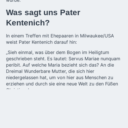
wurde.
Was sagt uns Pater
Kentenich?
In einem Treffen mit Ehepaaren in Milwaukee/USA
weist Pater Kentenich darauf hin:
„Sieh einmal, was über dem Bogen im Heiligtum
geschrieben steht. Es lautet: Servus Mariae nunquam
peribit. Auf welche Maria bezieht sich das? An die
Dreimal Wunderbare Mutter, die sich hier
niedergelassen hat, um von hier aus Menschen zu
erziehen und durch sie eine neue Welt zu den Füßen
Christi zu legen.
Dieser Satz bedeutet also, dass wir in der Arche – in
Schönstatt – vor allem vor der Zerstörung unserer
Seele bewahrt werden. Die erste Bedeutung der
Worte „Servus Mariae nunquam peribit“ ist diese.
Aber Maria ist nicht damit zufrieden, diejenigen, die