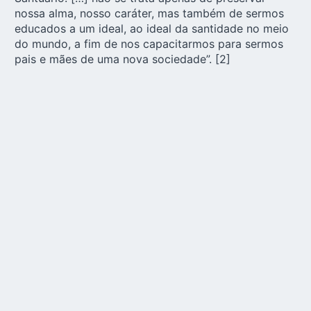
nossa alma, nosso caráter, mas também de sermos
educados a um ideal, ao ideal da santidade no meio
do mundo, a fim de nos capacitarmos para sermos
pais e mães de uma nova sociedade”.
[2]
A imagem da MTA com a primeira moldura lumino
feita por Esser
A moldura
Até 1934, a moldura esculpida por Fritz Esser
permaneceu no
Santuário Original
. Mas o calor
constante das lâmpadas contribuiu para que ela se
desgastasse e teve de ser refeita em madeira. Mais
tarde essa peça foi fundida em metais (1947) e
reconquistada pelo Instituto Nossa Senhora de
Schoenstatt, mas as palavras permanecem as
mesmas – e adornam agora a imagem da MTA em
todos os Santuários de Schoenstatt do mundo, nos