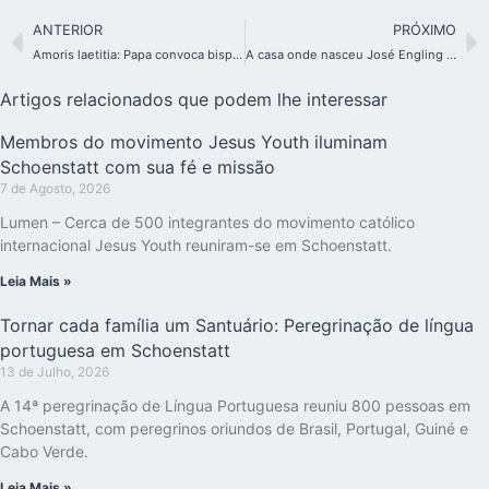
ANTERIOR
PRÓXIMO
Amoris laetitia: Papa convoca bispos do mundo todo para encontro sobre a família
A casa onde nasceu José Engling será restaurada e sediará uma academia de verão
Artigos relacionados que podem lhe interessar
Membros do movimento Jesus Youth iluminam
Schoenstatt com sua fé e missão
7 de Agosto, 2026
Lumen – Cerca de 500 integrantes do movimento católico
internacional Jesus Youth reuniram-se em Schoenstatt.
Leia Mais »
Tornar cada família um Santuário: Peregrinação de língua
portuguesa em Schoenstatt
13 de Julho, 2026
A 14ª peregrinação de Língua Portuguesa reuniu 800 pessoas em
Schoenstatt, com peregrinos oriundos de Brasil, Portugal, Guiné e
Cabo Verde.
Leia Mais »