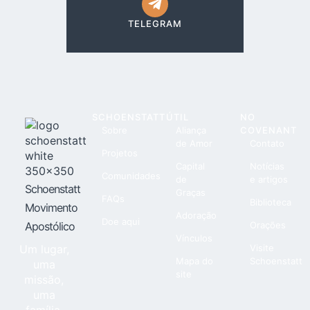
TELEGRAM
SCHOENSTATT
ÚTIL
NO
Sobre
Aliança
COVENANT
de Amor
Contato
Projetos
Capital
Notícias
Comunidades
de
e artigos
Schoenstatt
Graças
FAQs
Biblioteca
Movimento
Adoração
Doe aqui
Apostólico
Orações
Vínculos
Um lugar,
Visite
Mapa do
Schoenstatt
uma
site
missão,
uma