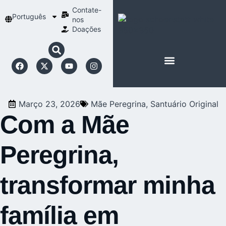
Contate-
Português
nos
Doações
SOBRE SCHOENSTATT
NOSSA ESPIRITUALIDADE
Março 23, 2026
Mãe Peregrina
,
Santuário Original
Com a Mãe
Peregrina,
transformar minha
família em