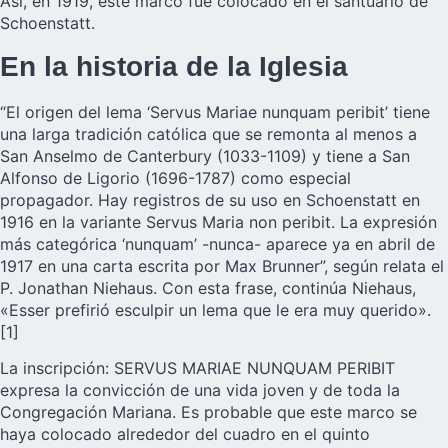
Así, en 1919, este marco fue colocado en el santuario de
Schoenstatt.
En la historia de la Iglesia
“El origen del lema ‘Servus Mariae nunquam peribit’ tiene
una larga tradición católica que se remonta al menos a
San Anselmo de Canterbury (1033-1109) y tiene a San
Alfonso de Ligorio (1696-1787) como especial
propagador. Hay registros de su uso en Schoenstatt en
1916 en la variante Servus Maria non peribit. La expresión
más categórica ‘nunquam’ -nunca- aparece ya en abril de
1917 en una carta escrita por Max Brunner”, según relata el
P. Jonathan Niehaus. Con esta frase, continúa Niehaus,
«Esser prefirió esculpir un lema que le era muy querido».
[1]
La inscripción: SERVUS MARIAE NUNQUAM PERIBIT
expresa la convicción de una vida joven y de toda la
Congregación Mariana. Es probable que este marco se
haya colocado alrededor del cuadro en el quinto