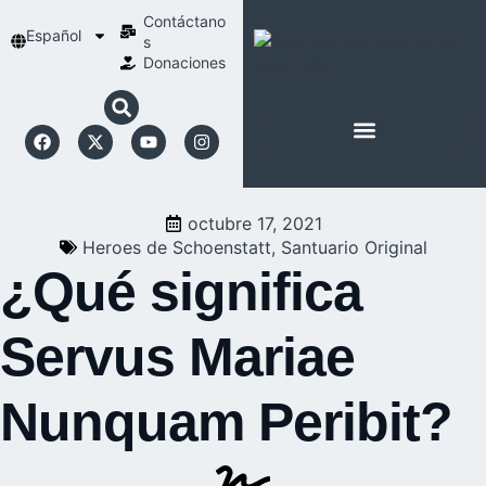
Contáctano
Español
s
Donaciones
ACERCA DE NOSOTROS
NUESTRA ESPIRITUALIDAD
octubre 17, 2021
Heroes de Schoenstatt
,
Santuario Original
¿Qué significa
Servus Mariae
Nunquam Peribit?